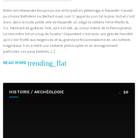
Notre ami Alexandre Bouyssou est enfin parti en pèlerinage à Nazareth. Il aurait
pu choisir Bethléem ou Belfast mais non ! L’appel du son fut le plus fort et c’est
donc dans la toute petite ville de Nazareth où siège la célèbre firme Martin &
Co, fabricant de guitares folk, qu’il est allé, au coeur même de la Pennsylvanie.
La rencontre fut un coup de foudre ! Cependant c’est avec une grande humilité
qu’il s’est frotté aux exigences et au grand professionnalisme de ces luthiers
magistraux. Il en a retiré une certaine philosophie et un enseignement
particulier. Les yeux brillants, […]
trending_flat
READ MORE
HISTOIRE / ARCHÉOLOGIE
59