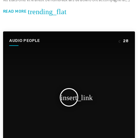
les Etats-Unis et le Brésil. De nombreux airs de Boléro ont accompagné la […]
trending_flat
READ MORE
AUDIO PEOPLE
28
insert_link