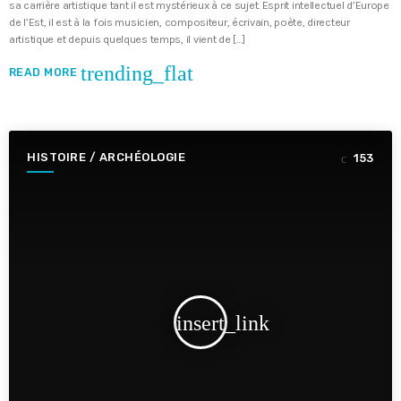
sa carrière artistique tant il est mystérieux à ce sujet. Esprit intellectuel d’Europe
de l’Est, il est à la fois musicien, compositeur, écrivain, poète, directeur
artistique et depuis quelques temps, il vient de […]
trending_flat
READ MORE
HISTOIRE / ARCHÉOLOGIE
153
insert_link