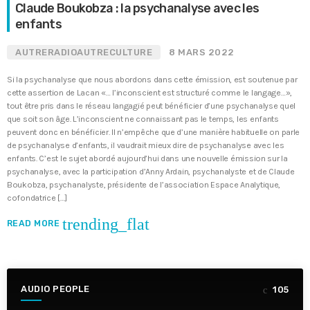
Claude Boukobza : la psychanalyse avec les
enfants
AUTRERADIOAUTRECULTURE
8 MARS 2022
Si la psychanalyse que nous abordons dans cette émission, est soutenue par
cette assertion de Lacan «… l’inconscient est structuré comme le langage…»,
tout être pris dans le réseau langagié peut bénéficier d’une psychanalyse quel
que soit son âge. L’inconscient ne connaissant pas le temps, les enfants
peuvent donc en bénéficier. Il n’empêche que d’une manière habituelle on parle
de psychanalyse d’enfants, il vaudrait mieux dire de psychanalyse avec les
enfants. C’est le sujet abordé aujourd’hui dans une nouvelle émission sur la
psychanalyse, avec la participation d’Anny Ardain, psychanalyste et de Claude
Boukobza, psychanalyste, présidente de l’association Espace Analytique,
cofondatrice […]
trending_flat
READ MORE
AUDIO PEOPLE
105