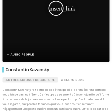
insert_link
AUDIO PEOPLE
Constantin Kazansky
AUTRERADIOAUTRECULTURE
6 MARS 2022
Constantin Kazansky fait partie de ces êtres qui dés la première rencontre ne
vous laisse pas indifférent. Ce n’est pas seulement dû à son cigarillo qu’il fume
à toute heure de la journée mais surtout à ce petit coup d’oeil malin quand il
vous regarde, aux paroles taquines qu’il vous lance tout en remuant
négligemment une petite cuillère dans un café sans sucre. Difficile de parler de