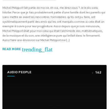
Michel Philippot fait partie de ma vie. Ah oui, me direz vous ? Je le dis sans
hésiter. Parce que je fais probablement partie d’une famille dont les parents qui
sans mettre en avant les rencontres formidables qu’ils ont pu faire, ont
systématiquement parlé des amis qui les ont marqués comme si cela était un
exemple à suivre pour leur progéniture. Aussi depuis que je suis minuscule,
Michel Philippot était pour moi celui qui était l’alchimiste des mathématiques,
de la musique et du son, une intelligence pure qui brillait dans le firmament.
Aussi faire une émission sur Michel Philippot me […]
trending_flat
READ MORE
AUDIO PEOPLE
162