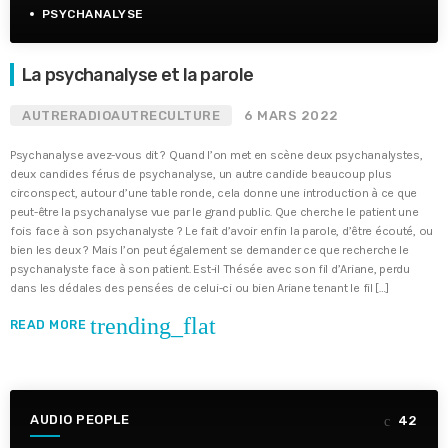
PSYCHANALYSE
La psychanalyse et la parole
AUTRERADIOAUTRECULTURE
6 MARS 2022
Psychanalyse avez-vous dit ? Quand l’on met en scène deux psychanalystes,
deux candides férus de psychanalyse, un autre candide beaucoup plus
circonspect, autour d’une table ronde, cela donne une introduction à ce que
peut-être la psychanalyse vue par le grand public. Que cherche le patient une
fois face à son psychanalyste ? Le fait d’avoir enfin la parole, d’être écouté, ou
bien les deux ? Mais l’on peut également se demander ce que recherche le
psychanalyste face à son patient. Est-il Thésée avec son fil d’Ariane, perdu
dans les dédales des pensées de celui-ci ou bien Ariane tenant le fil […]
trending_flat
READ MORE
AUDIO PEOPLE
42