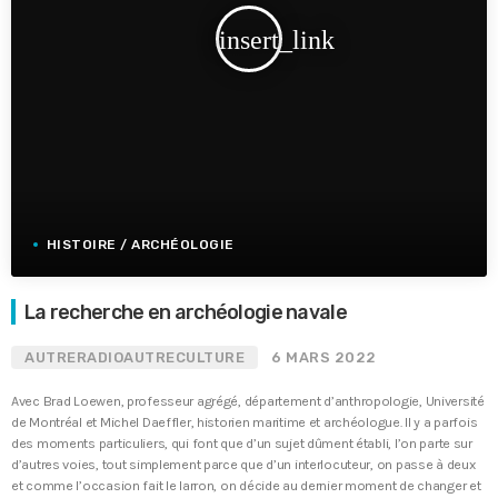
insert_link
HISTOIRE / ARCHÉOLOGIE
La recherche en archéologie navale
AUTRERADIOAUTRECULTURE
6 MARS 2022
Avec Brad Loewen, professeur agrégé, département d’anthropologie, Université
de Montréal et Michel Daeffler, historien maritime et archéologue. Il y a parfois
des moments particuliers, qui font que d’un sujet dûment établi, l’on parte sur
d’autres voies, tout simplement parce que d’un interlocuteur, on passe à deux
et comme l’occasion fait le larron, on décide au dernier moment de changer et