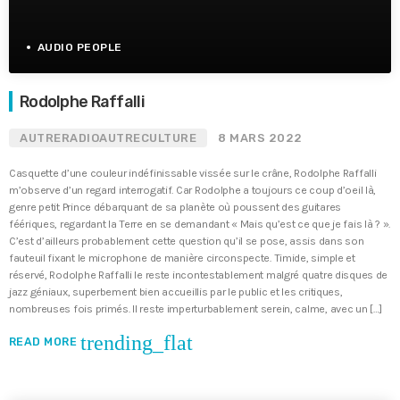
AUDIO PEOPLE
Rodolphe Raffalli
AUTRERADIOAUTRECULTURE
8 MARS 2022
Casquette d’une couleur indéfinissable vissée sur le crâne, Rodolphe Raffalli
m’observe d’un regard interrogatif. Car Rodolphe a toujours ce coup d’oeil là,
genre petit Prince débarquant de sa planète où poussent des guitares
féériques, regardant la Terre en se demandant « Mais qu’est ce que je fais là ? ».
C’est d’ailleurs probablement cette question qu’il se pose, assis dans son
fauteuil fixant le microphone de manière circonspecte. Timide, simple et
réservé, Rodolphe Raffalli le reste incontestablement malgré quatre disques de
jazz géniaux, superbement bien accueillis par le public et les critiques,
nombreuses fois primés. Il reste imperturbablement serein, calme, avec un […]
trending_flat
READ MORE