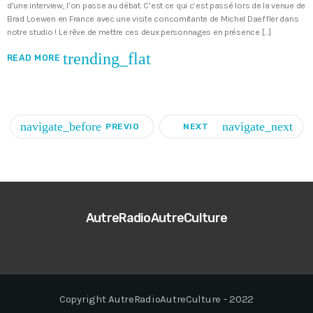
d’une interview, l’on passe au débat. C’est ce qui c’est passé lors de la venue de
Brad Loewen en France avec une visite concomitante de Michel Daeffler dans
notre studio ! Le rêve de mettre ces deux personnages en présence […]
trending_flat
READ MORE
navigate_before
navigate_next
PREVIO
NEXT
US
AutreRadioAutreCulture
Copyright AutreRadioAutreCulture - 2022