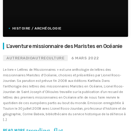
HISTOIRE / ARCHÉOLOGIE
L’aventure missionnaire des Maristes en Océanie
AUTRERADIOAUTRECULTURE
6 MARS 2022
Le livre « Lettres de Missionnaires » est une anthologie de lettres des
missionnaires Maristes d’Océanie, choisies et présentées par Lionel Roos-
Jourdan. Sa parution est prévue fin 2008 aux éditions Karthala. Dans
l’anthologie des lettres des missionnaires Maristes en Océanie, Lionel Roos-
Jourdan de Saint Joseph d’Ollioules travaille sur la publication d’un recueil de
lettres des premiers missionnaires en Océanie afin de nous faire revivre le
quotidien de ces européens partis au bout du monde. Emission enregistrée à
Toulon le 30 juillet 2008 avec Lionel Roos-Jourdan, professeur d’histoire et de
géographie, Corine Babeix, bibliothécaire du service historique de la défense à
[…]
trending_flat
READ MORE