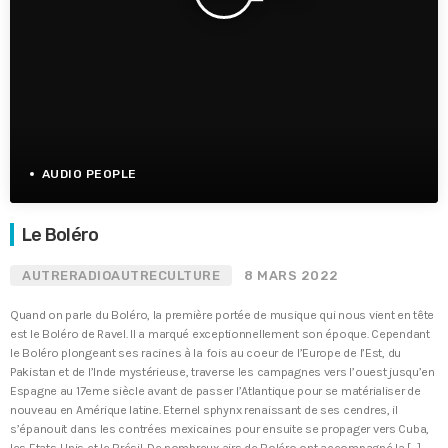
AUDIO PEOPLE
Le Boléro
AUTRERADIOAUTRECULTURE
8 MARS 2022
Quand on parle du Boléro, la première portée de musique qui nous vient en tête
est le Boléro de Ravel. Il a marqué exceptionnellement son époque. Cependant
le Boléro plongeant ses racines à la fois au coeur de l’Europe de l’Est, du
Pakistan et de l’Inde mystérieuse, traverse les campagnes vers l’ouest jusqu’en
Espagne au 17eme siècle avant de passer l’Atlantique pour se matérialiser de
nouveau en Amérique latine. Eternel sphynx renaissant de ses cendres, il
s’épanouit dans les contrées mexicaines pour ensuite se propager vers Cuba,