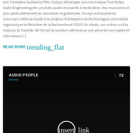
son fondateur Guillaume Pille, Orosys développe sous la marque Two Notes
Audio Engineering des produits audio innovants à destination des musiciens et
plus particulièrement les bassistes et guitaristes. Orosys est lauréat du
concours national d’aide à la création d’entreprise de technologies innovantes
organisé par le Ministère de la Recherche et OSEO. En studio, sur scène ou à la
maison, le Torpedo VB-101 est la solution ultime pour une prise de son rapide et
silencieuse […]
trending_flat
READ MORE
AUDIO PEOPLE
72
insert_link