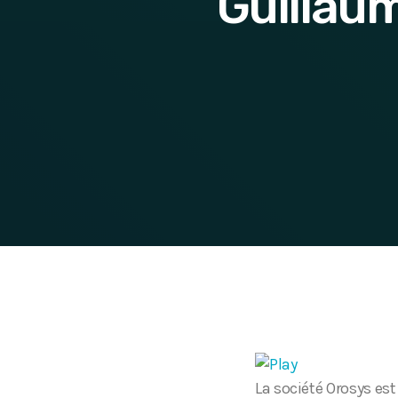
Guillaum
La société Orosys es