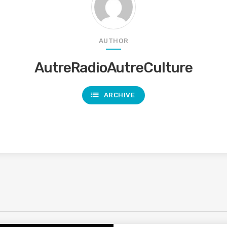
AUTHOR
AutreRadioAutreCulture
list
ARCHIVE