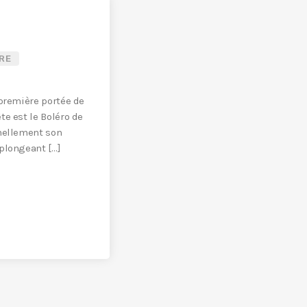
RE
 première portée de
te est le Boléro de
nnellement son
plongeant […]