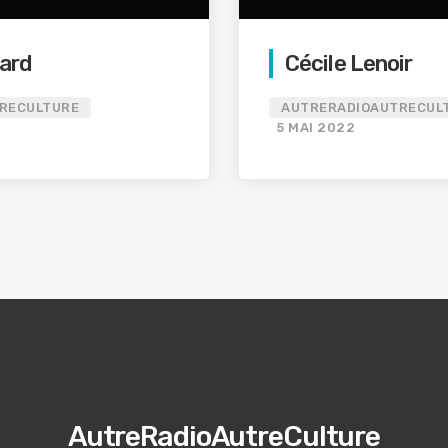
ard
Cécile Lenoir
RECULTURE
AUTRERADIOAUTRECUL
5 MAI 2022
AutreRadioAutreCulture