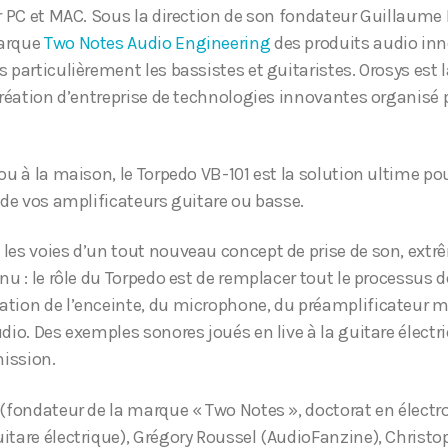
r PC et MAC. Sous la direction de son fondateur Guillaume P
marque
Two Notes Audio Engineering
des produits audio inn
 particulièrement les bassistes et guitaristes. Orosys est
création d’entreprise de technologies innovantes organisé p
ou à la maison, le Torpedo VB-101 est la solution ultime po
 de vos amplificateurs guitare ou basse.
les voies d’un tout nouveau concept de prise de son, ext
nu : le rôle du Torpedo est de remplacer tout le processus d
tion de l’enceinte, du microphone, du préamplificateur m
dio. Des exemples sonores joués en live à la guitare élect
mission.
 (fondateur de la marque « Two Notes », doctorat en électr
itare électrique), Grégory Roussel (AudioFanzine), Christo