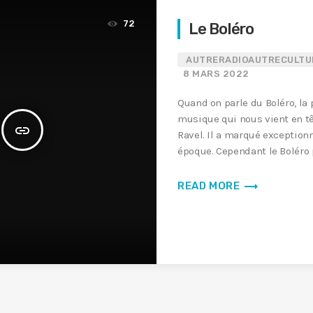
72
Le Boléro
AUTRERADIOAUTRECULTU
8 MARS 2022
Quand on parle du Boléro, la
musique qui nous vient en tê
insert_link
Ravel. Il a marqué exceptio
époque. Cependant le Boléro 
trending_flat
READ MORE