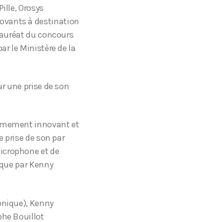
ille, Orosys
ovants à destination
 lauréat du concours
ar le Ministère de la
ur une prise de son
rêmement innovant et
e prise de son par
icrophone et de
rique par Kenny
onique), Kenny
phe Bouillot