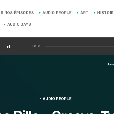
S NOS ÉPISODES
AUDIO PEOPLE
ART
AUDIO DAYS
skip_next
00:00
Hom
AUDIO PEOPLE