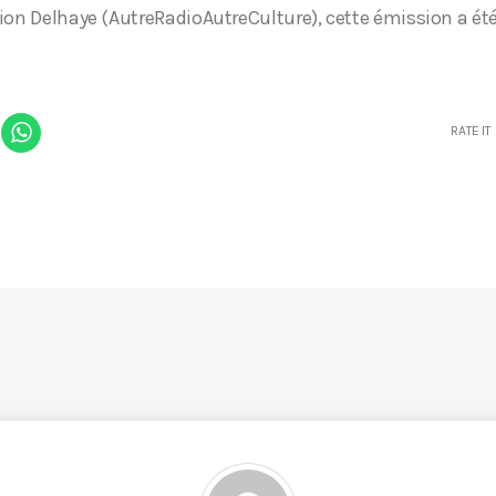
ion Delhaye (AutreRadioAutreCulture), cette émission a été
RATE IT