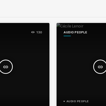
AUDIO PEOPLE
130
insert_link
insert_link
AUDIO PEOPLE