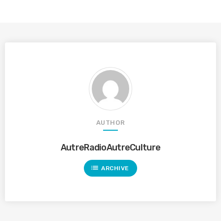
AUTHOR
AutreRadioAutreCulture
list
ARCHIVE