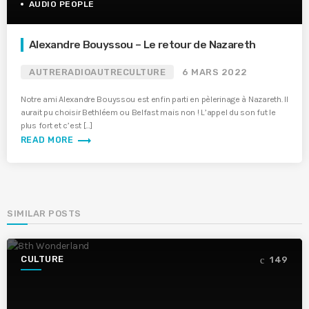
AUDIO PEOPLE
Alexandre Bouyssou – Le retour de Nazareth
AUTRERADIOAUTRECULTURE
6 MARS 2022
Notre ami Alexandre Bouyssou est enfin parti en pèlerinage à Nazareth. Il
aurait pu choisir Bethléem ou Belfast mais non ! L’appel du son fut le
plus fort et c’est […]
trending_flat
READ MORE
SIMILAR POSTS
CULTURE
149