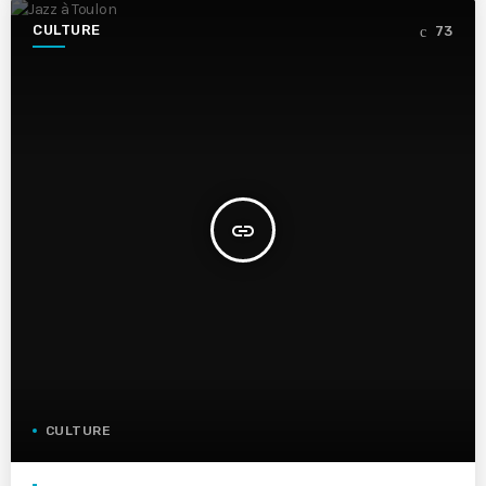
CULTURE
73
insert_link
CULTURE