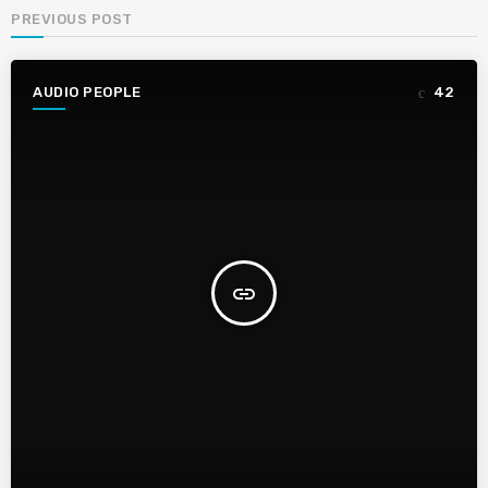
PREVIOUS POST
AUDIO PEOPLE
42
insert_link