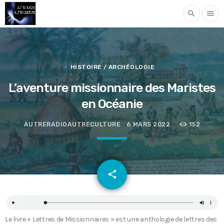
search
menu
HISTOIRE / ARCHÉOLOGIE
L’aventure missionnaire des Maristes
en Océanie
AUTRERADIOAUTRECULTURE
6 MARS 2022
152
email
share
Le livre « Lettres de Missionnaires » est une anthologie de lettres des