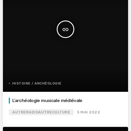
insert_link
HISTOIRE / ARCHÉOLOGIE
L’archéologie musicale médiévale
AUTRERADIOAUTRECULTURE
5 MAI 2022