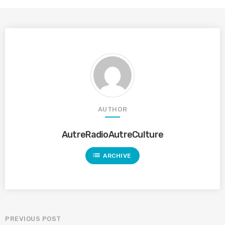
AUTHOR
AutreRadioAutreCulture
list
ARCHIVE
PREVIOUS POST