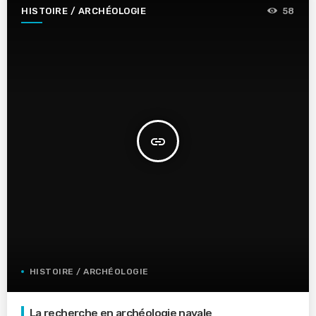
HISTOIRE / ARCHÉOLOGIE
58
insert_link
HISTOIRE / ARCHÉOLOGIE
La recherche en archéologie navale