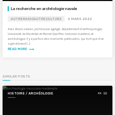
La recherche en archéologie navale
AUTRERADIOAUTRECULTURE
6 MARS 2022
Avec Brad Loewen, professeur agrégé, département d’anthropologie,
Université de Montréal et Michel Daeffler, historien maritime et
archéologue. Il y a parfois des moments particuliers, qui font que d’un
sujet dûment […]
trending_flat
READ MORE
SIMILAR POSTS
HISTOIRE / ARCHÉOLOGIE
55