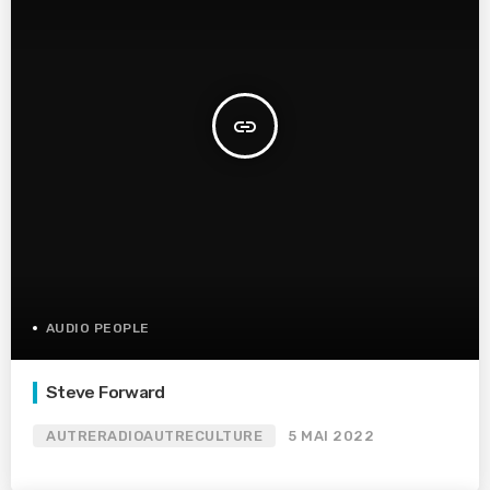
insert_link
AUDIO PEOPLE
Steve Forward
AUTRERADIOAUTRECULTURE
5 MAI 2022