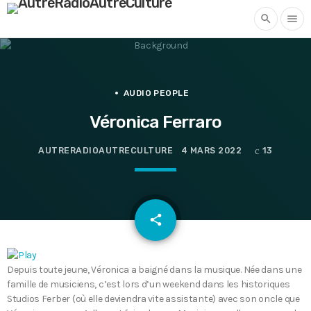
search
menu
AUDIO PEOPLE
Véronica Ferraro
AUTRERADIOAUTRECULTURE
4 MARS 2022
13
email
share
Depuis toute jeune, Véronica a baigné dans la musique. Née dans une
famille de musiciens, c’est lors d’un weekend dans les historiques
Studios Ferber (où elle deviendra vite assistante) avec son oncle que