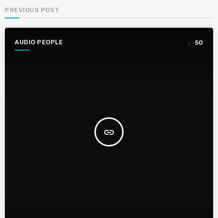
PREVIOUS POST
AUDIO PEOPLE
50
insert_link