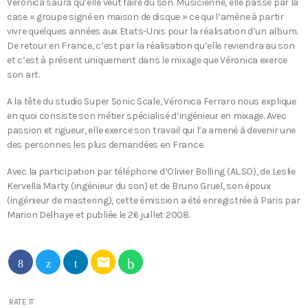
Véronica saura qu’elle veut faire du son. Musicienne, elle passe par la
case « groupe signé en maison de disque » ce qui l’amène à partir
vivre quelques années aux Etats-Unis pour la réalisation d’un album.
De retour en France, c’est par la réalisation qu’elle reviendra au son
et c’est à présent uniquement dans le mixage que Véronica exerce
son art.
A la tête du studio Super Sonic Scale, Véronica Ferraro nous explique
en quoi consiste son métier spécialisé d’ingénieur en mixage. Avec
passion et rigueur, elle exerce son travail qui l’a amené à devenir une
des personnes les plus demandées en France.
Avec la participation par téléphone d’Olivier Bolling (AL.SO), de Leslie
Kervella Marty (ingénieur du son) et de Bruno Gruel, son époux
(ingénieur de mastering), cette émission a été enregistrée à Paris par
Marion Delhaye et publiée le 26 juillet 2008.
email
RATE IT