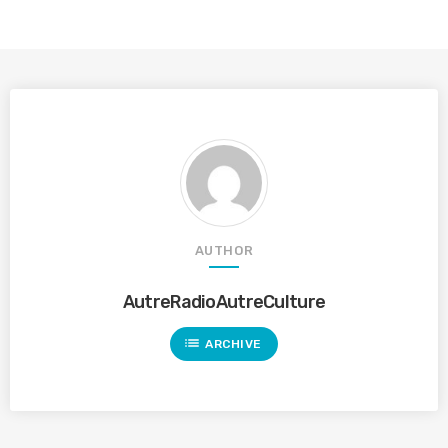
AUTHOR
AutreRadioAutreCulture
list
ARCHIVE