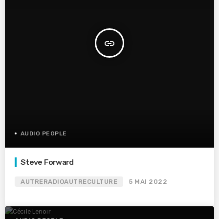
insert_link
AUDIO PEOPLE
Steve Forward
AUTRERADIOAUTRECULTURE
5 MAI 2022