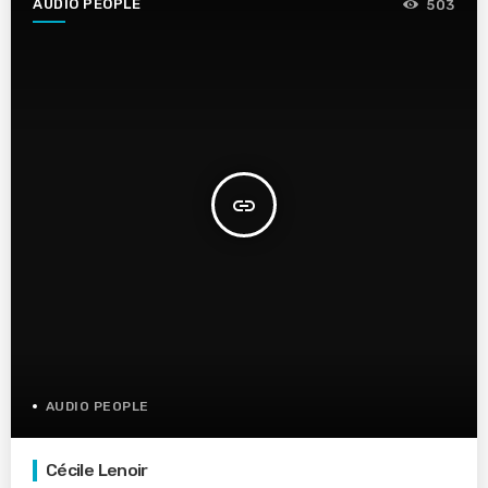
AUDIO PEOPLE
503
insert_link
AUDIO PEOPLE
Cécile Lenoir