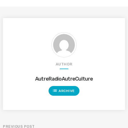
AUTHOR
AutreRadioAutreCulture
list
ARCHIVE
PREVIOUS POST