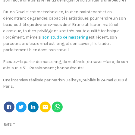
son mot à dire dans le rendu de la qualité du son dans une oeuvre !
Bruno Gruel s’estime technicien, tout en maintenant et en
démontrant de grandes capacités artistiques pour rendre un son
beau, esthétique devrions-nous dire ! Bruno utilise un matériel
classique, tout en privilégiant une très haute qualité technique.
Forcément, même si
son studio de mastering
est récent, son
parcours professionnel est long, et son savoir, il le traduit
parfaitement bien dans son travail.
Ecoutez-le parler de mastering, de matériels, du savoir-faire, de son
avis sur le 5.1… Passionnant ; bonne écoute !
Une interview réalisée par Marion Delhaye, publiée le 24 mai 2008 à
Paris.
email
RATE IT