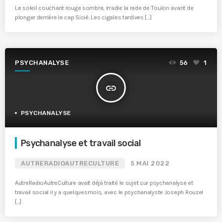
Le soleil couchant rouge sombre, irradie la rade de Toulon avant de
plonger derrière le cap Sicié. Les cigales tardives […]
PSYCHANALYSE
56
1
insert_link
PSYCHANALYSE
Psychanalyse et travail social
AUTRERADIOAUTRECULTURE
5 MAI 2022
AutreRadioAutreCulture avait déjà traité le sujet sur psychanalyse et
travail social il y a quelquesmois, avec le psychanalyste Joseph Rouzel
[…]