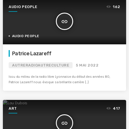
AUDIO PEOPLE
162
insert_link
AUDIO PEOPLE
Patrice Lazareff
AUTRERADIOAUTRECULTURE
5 MAI 2022
Issu du milieu de la radio libre Lyonnaise du début des années 80,
Patrice Lazareff nous évoque sa brillante carrière […]
ART
417
insert_link