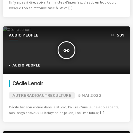
Il n’y a pas à dire, soixante minutes d’interview, c’est bien trop court
lorsque l’on se retrouve face à Steve […]
AUDIO PEOPLE
501
insert_link
AUDIO PEOPLE
Cécile Lenoir
AUTRERADIOAUTRECULTURE
5 MAI 2022
Cécile fait son entrée dans le studio, l’allure d’une jeune adolescente,
ses longs cheveux lui balayant les joues, l’oeil malicieux, […]