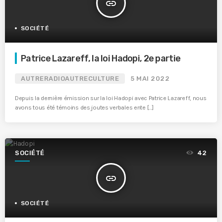
insert_link
SOCIÉTÉ
Patrice Lazareff, la loi Hadopi, 2e partie
AUTRERADIOAUTRECULTURE
5 MAI 2022
Depuis la dernière émission sur la loi Hadopi avec Patrice Lazareff, nous
avons tous été témoins des joutes verbales ente […]
SOCIÉTÉ
42
insert_link
SOCIÉTÉ