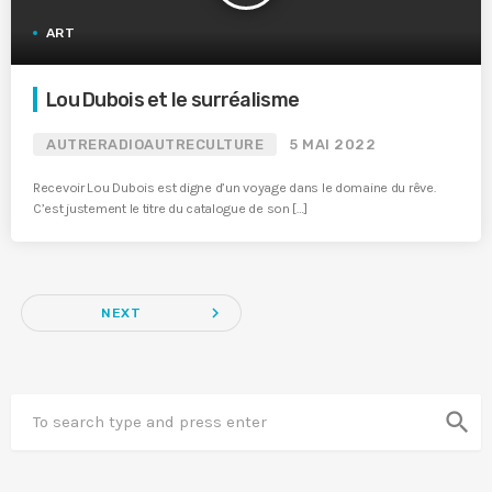
ART
Lou Dubois et le surréalisme
AUTRERADIOAUTRECULTURE
5 MAI 2022
Recevoir Lou Dubois est digne d’un voyage dans le domaine du rêve.
C’est justement le titre du catalogue de son […]
navigate_next
NEXT
search