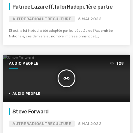
Patrice Lazareff, la loi Hadopi, 1ère partie
AUTRERADIOAUTRECULTURE
5 MAI 2022
Et oui, la loi Hadopi a été adoptée par les députés de l’Assemblée
Nationale, ces derniers au nombre impressionnant de […]
AUDIO PEOPLE
129
insert_link
AUDIO PEOPLE
Steve Forward
AUTRERADIOAUTRECULTURE
5 MAI 2022