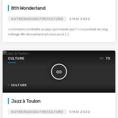
8th Wonderland
AUTRERADIOAUTRECULTURE
5 MAI 2022
« Comment combattre un pays qui n’existe pas ? ». Le postulat du long
métrage 8th Wonderland est ainsi posé. […]
CULTURE
73
insert_link
CULTURE
Jazz à Toulon
AUTRERADIOAUTRECULTURE
5 MAI 2022