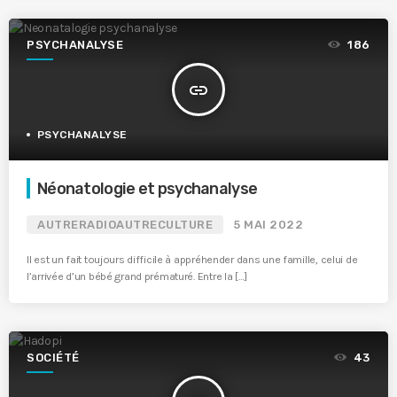
PSYCHANALYSE
186
insert_link
PSYCHANALYSE
Néonatologie et psychanalyse
AUTRERADIOAUTRECULTURE
5 MAI 2022
Il est un fait toujours difficile à appréhender dans une famille, celui de
l’arrivée d’un bébé grand prématuré. Entre la […]
SOCIÉTÉ
43