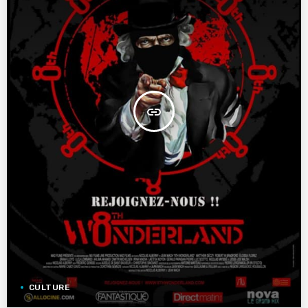
insert_link
CULTURE